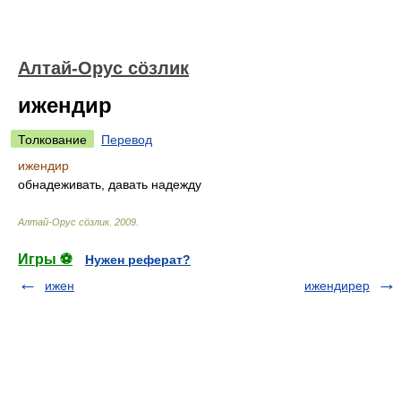
Алтай-Орус сöзлик
ижендир
Толкование
Перевод
ижендир
обнадеживать, давать надежду
Алтай-Орус сöзлик
.
2009
.
Игры ⚽
Нужен реферат?
ижен
ижендирер